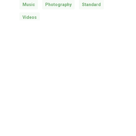
Music
Photography
Standard
Videos
What’s Trending
We encountered a true
paradise
21/04/2013
Doing a cross country