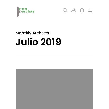
Skip
Menu
search
account
to
main
content
Monthly Archives
Julio 2019